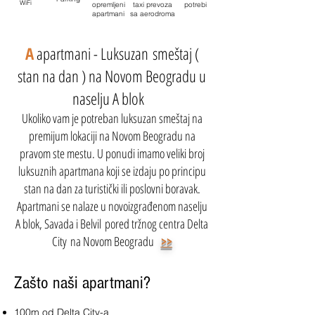
WiFi
opremljeni
taxi prevoza
potrebi
apartmani
sa aerodroma
A
apartmani - Luksuzan smeštaj (
stan na dan ) na Novom Beogradu u
naselju A blok
Ukoliko vam je potreban luksuzan smeštaj na
premijum lokaciji na Novom Beogradu na
pravom ste mestu. U ponudi imamo veliki broj
luksuznih apartmana koji se izdaju po principu
stan na dan za turistički ili poslovni boravak.
Apartmani se nalaze u novoizgrađenom naselju
A blok, Savada i Belvil pored tržnog centra Delta
City na Novom Beogradu
>>
Zašto naši apartmani?
100m od Delta City-a