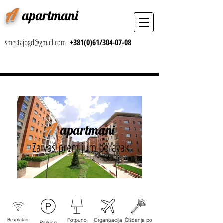
A
apartmani
Luksuzni apartmani A blok Novi Beograd
smestajbgd@gmail.com
+381(0)61/304-07-08
A
apartmani
Za vaš premijum boravak!
Besplatan
Potpuno
Organizacija
Čišćenje po
Parking